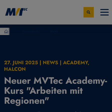
Wissensportal
News
MVTec Software – Experten der industrielle Bildverarbeit
27. JUNI 2025 | NEWS | ACADEMY,
HALCON
Neuer MVTec Academy-
Kurs "Arbeiten mit
Regionen"