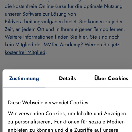
die kostenfreie Online-Kurse für die optimale Nutzung
unserer Software zur Lösung von
Bildverarbeitungsaufgaben bietet. Sie können zu jeder
Zeit, an jedem Ort und in Ihrem eigenen Tempo lernen.
Weitere Informationen finden Sie
hier
. Sie sind noch
kein Mitglied der MVTec Academy? Werden Sie jetzt
kostenfrei Mitglied
.
Zustimmung
Details
Über Cookies
Weitere News
Diese Webseite verwendet Cookies
Wir verwenden Cookies, um Inhalte und Anzeigen
zu personalisieren, Funktionen für soziale Medien
anbieten zu können und die Zugriffe auf unsere