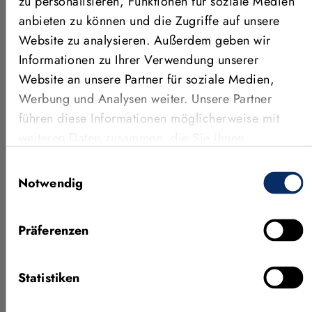
zu personalisieren, Funktionen für soziale Medien
Softwareprodukte effizient und nahtlos in
anbieten zu können und die Zugriffe auf unsere
Bildverarbeitungssysteme integrieren. Jedes
Website zu analysieren. Außerdem geben wir
Ingenieursunternehmen, das im MVTec Certified
Informationen zu Ihrer Verwendung unserer
Integration Partner Programm aufgenommen wird,
Website an unsere Partner für soziale Medien,
durchläuft einen anspruchsvollen Auswahlprozess. Wir
Werbung und Analysen weiter. Unsere Partner
sind zuversichtlich, dass Sie unter unseren Partnern den
führen diese Informationen möglicherweise mit
idealen Systemintegrator für Ihre spezifische
weiteren Daten zusammen, die Sie ihnen
Anwendung finden werden.
bereitgestellt haben oder die sie im Rahmen Ihrer
Einwilligungsauswahl
Nutzung der Dienste gesammelt haben.
Notwendig
Präferenzen
Weitere News
Statistiken