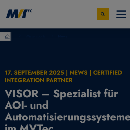
Wissensportal
News
MVTec Software – Experten der industrielle Bildverarbeit
17. SEPTEMBER 2025 | NEWS | CERTIFIED
INTEGRATION PARTNER
VISOR – Spezialist für
AOI- und
Automatisierungssystem
im MVTec