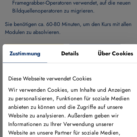
Framegrabber-Operatoren verwendet, auf die neuen
Bildquellenoperatoren zu migrieren.
Sie benötigen ca. 60-80 Minuten, um den Kurs mit allen
Modulen zu absolvieren.
Direkt zum Kurs
Zur Academy
Zustimmung
Details
Über Cookies
Bitte beachten Sie, dass Sie einen
MVLogin
benötigen,
Diese Webseite verwendet Cookies
um den Zugang zur Academy anzufragen.
Wir verwenden Cookies, um Inhalte und Anzeigen
Die MVTec Academy ist unsere digitale Lernplattform,
zu personalisieren, Funktionen für soziale Medien
die kostenfreie Online-Kurse für die optimale Nutzung
anbieten zu können und die Zugriffe auf unsere
unserer Software zur Lösung von
Website zu analysieren. Außerdem geben wir
Bildverarbeitungsaufgaben bietet. Sie können zu jeder
Informationen zu Ihrer Verwendung unserer
Zeit, an jedem Ort und in Ihrem eigenen Tempo lernen.
Website an unsere Partner für soziale Medien,