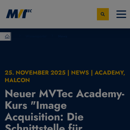
Wissensportal
News
MVTec Software – Experten der industrielle Bildverarbeit
25. NOVEMBER 2025 | NEWS | ACADEMY,
HALCON
Neuer MVTec Academy-
Kurs "Image
Acquisition: Die
Schnittstelle für