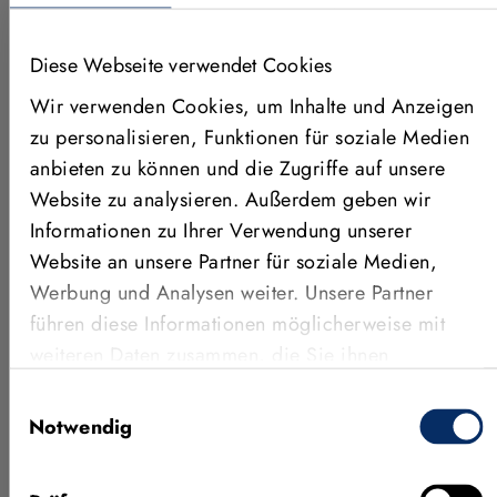
stellen wir in unserem Download-Bereich auch einen
Offline-Installer zur Verfügung.
Diese Webseite verwendet Cookies
Wir verwenden Cookies, um Inhalte und Anzeigen
zu personalisieren, Funktionen für soziale Medien
Weitere News
anbieten zu können und die Zugriffe auf unsere
Website zu analysieren. Außerdem geben wir
Informationen zu Ihrer Verwendung unserer
Website an unsere Partner für soziale Medien,
Werbung und Analysen weiter. Unsere Partner
führen diese Informationen möglicherweise mit
weiteren Daten zusammen, die Sie ihnen
bereitgestellt haben oder die sie im Rahmen Ihrer
Einwilligungsauswahl
Nutzung der Dienste gesammelt haben.
Notwendig
22. JULI 2026
30. 