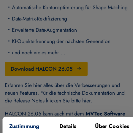
Automatische Konturoptimierung für Shape Matching
Data-Matrix-Rektifizierung
Erweiterte Data-Augmentation
KI-Objekterkennung der nächsten Generation
und noch vieles mehr …
Download HALCON 26.05
Erfahren Sie hier alles über die Verbesserungen und
neuen Features
. Für die technische Dokumentation und
die Release Notes klicken Sie bitte
hier
.
HALCON 26.05 kann auch mit dem
MVTec Software
Manager
heruntergeladen und installiert werden. Für
Zustimmung
Details
Über Cookies
Anwender, die den Online-Installer nicht nutzen können,