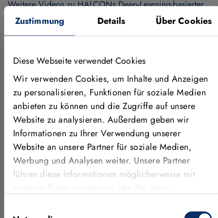
Weitere Videos zu HALCONs Deep-Learning-basierter
Objektdetektion:
Zustimmung
Details
Über Cookies
1. Einführung & Vorbereitung des Datensatzes
3. Evaluieren des trainierten Modells
Diese Webseite verwendet Cookies
Wir verwenden Cookies, um Inhalte und Anzeigen
4. Anwenden des Modells (Inferenz)
zu personalisieren, Funktionen für soziale Medien
anbieten zu können und die Zugriffe auf unsere
Website zu analysieren. Außerdem geben wir
Informationen zu Ihrer Verwendung unserer
Weitere News
Website an unsere Partner für soziale Medien,
Werbung und Analysen weiter. Unsere Partner
führen diese Informationen möglicherweise mit
weiteren Daten zusammen, die Sie ihnen
bereitgestellt haben oder die sie im Rahmen Ihrer
Einwilligungsauswahl
Nutzung der Dienste gesammelt haben.