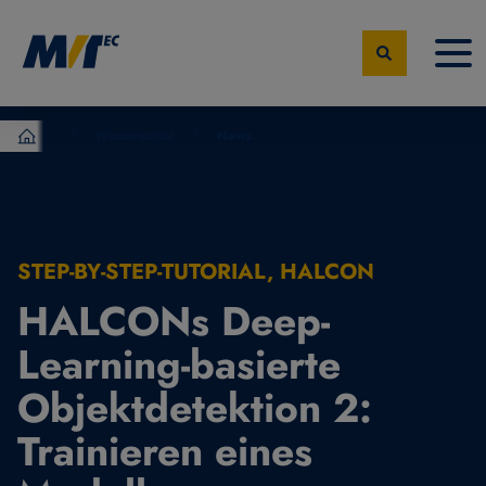
Wissensportal
News
MVTec Software – Experten der industrielle Bildverarbeit
STEP-BY-STEP-TUTORIAL, HALCON
HALCONs Deep-
Learning-basierte
Objektdetektion 2:
Trainieren eines