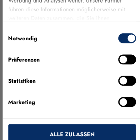
Werbung und Analysen weiter. Unsere Partner
Forschende und Lehrende immer mit den neuesten
führen diese Informationen möglicherweise mit
Machine-Vision-Technologien. HALCON, die
weiteren Daten zusammen, die Sie ihnen
umfassende Standardsoftware für die industrielle
bereitgestellt haben oder die sie im Rahmen Ihrer
Bildverarbeitung, verfügt über eine Bibliothek mit 2.100
Einwilligungsauswahl
Nutzung der Dienste gesammelt haben.
Operatoren, die eine Vielzahl klassischer Methoden,
Notwendig
aber auch die neuesten Deep-Learning-Technologien
beinhaltet. MVTec stellt zudem sicher, dass die
Präferenzen
Lizenznehmer immer mit der aktuellen Software
arbeiten, indem vorangehende Versionen jederzeit
aktualisiert werden können. Bislang nutzen über 200
Statistiken
Fakultäten aus 38 Ländern die Software von MVTec.
Außerdem engagiert sich MVTec auch in Form von
Marketing
Gastvorträgen oder als Sponsor, etwa beim „SMART
GREEN ISLAND MAKEATHON“.
ALLE ZULASSEN