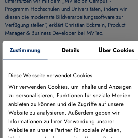
unterstützen wir mit dem „MVTec on Campus“-
Programm Hochschulen und Universitäten, indem wir
diesen die modernste Bildverarbeitungssoftware zur
Verfügung stellen“, erklärt Christian Eckstein, Product
Manager & Business Developer bei MVTec.
Zustimmung
Details
Über Cookies
Diese Webseite verwendet Cookies
Wir verwenden Cookies, um Inhalte und Anzeigen
zu personalisieren, Funktionen für soziale Medien
Software von MVTec bereits an
anbieten zu können und die Zugriffe auf unsere
200 Fakultäten in 38 Ländern
Website zu analysieren. Außerdem geben wir
im Einsatz
Informationen zu Ihrer Verwendung unserer
Website an unsere Partner für soziale Medien,
Mit der Software HALCON arbeiten Studierende,