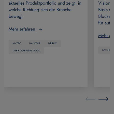
aktuelles Produktportfolio und zeigt, in
Vision-
welche Richtung sich die Branche
Basis de
bewegt.
Blockwis
für auto
Mehr erfahren
Mehr er
MVTEC
HALCON
MERLIC
MVTEC
DEEP LEARNING TOOL