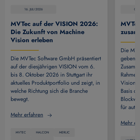
16. JULI 2026
07.
MVTec auf der VISION 2026:
MVTec
Die Zukunft von Machine
zusam
Vision erleben
Die MVT
Die MVTec Software GmbH präsentiert
geben di
auf der diesjährigen VISION vom 6.
Zusamme
bis 8. Oktober 2026 in Stuttgart ihr
Rahmen 
aktuelles Produktportfolio und zeigt, in
Vision-
welche Richtung sich die Branche
Basis de
bewegt.
Blockwis
für auto
Mehr erfahren
Mehr er
MVTEC
HALCON
MERLIC