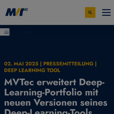
Presse
MVTec Software – Experten der industrielle Bildverarbeit
02. MAI 2025 | PRESSEMITTEILUNG |
DEEP LEARNING TOOL
MVTec erweitert Deep-
Learning-Portfolio mit
neuen Versionen seines
Deep-Learning-Tools