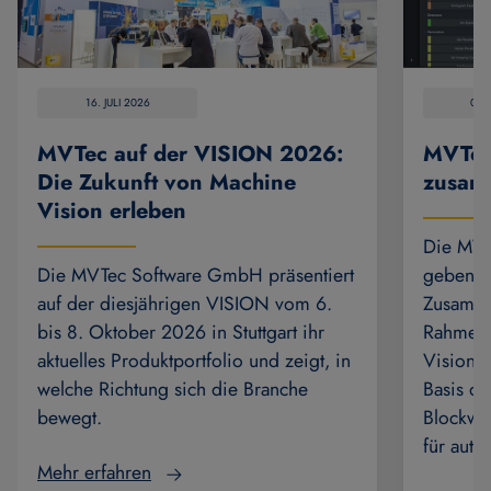
16. JULI 2026
07.
MVTec auf der VISION 2026:
MVTec
Die Zukunft von Machine
zusam
Vision erleben
Die MVT
Die MVTec Software GmbH präsentiert
geben di
auf der diesjährigen VISION vom 6.
Zusamme
bis 8. Oktober 2026 in Stuttgart ihr
Rahmen 
aktuelles Produktportfolio und zeigt, in
Vision-
welche Richtung sich die Branche
Basis de
bewegt.
Blockwis
für auto
Mehr erfahren