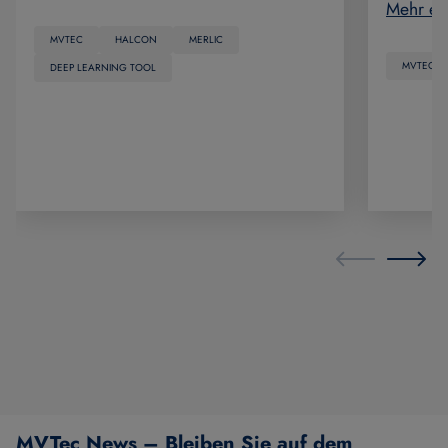
Mehr er
MVTEC
HALCON
MERLIC
MVTEC
DEEP LEARNING TOOL
MVTec News – Bleiben Sie auf dem