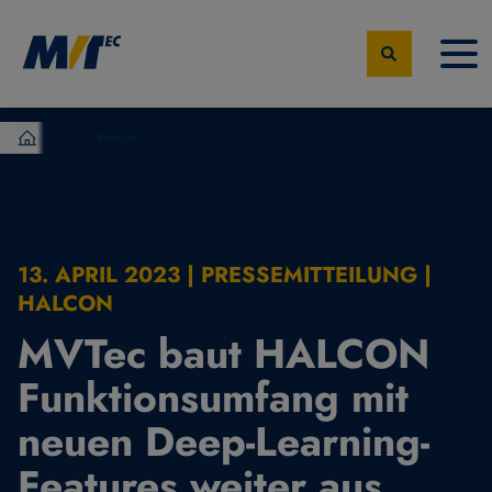
Presse
MVTec Software – Experten der industrielle Bildverarbeit
13. APRIL 2023 | PRESSEMITTEILUNG |
HALCON
MVTec baut HALCON
Funktionsumfang mit
neuen Deep-Learning-
Features weiter aus