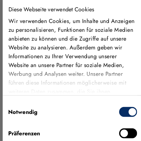
Lesbarkeit in verrauschten, kontrastarmen Umgebungen.
Diese Webseite verwendet Cookies
Training für 3D Gripping Point
Wir verwenden Cookies, um Inhalte und Anzeigen
Detection
zu personalisieren, Funktionen für soziale Medien
anbieten zu können und die Zugriffe auf unsere
3D Gripping Point Detection kann zur robusten
Website zu analysieren. Außerdem geben wir
Erkennung von Oberflächen auf beliebigen Objekten
Informationen zu Ihrer Verwendung unserer
verwendet werden, die sich für das Greifen mit Saugern
Website an unsere Partner für soziale Medien,
eignen. In HALCON 23.05 gibt es nun die Möglichkeit,
Werbung und Analysen weiter. Unsere Partner
das vortrainierte Modell mit eigenen
führen diese Informationen möglicherweise mit
anwendungsspezifischen Bilddaten nachzutrainieren.
weiteren Daten zusammen, die Sie ihnen
Die greifbaren Flächen werden somit noch robuster
bereitgestellt haben oder die sie im Rahmen Ihrer
erkannt. Das dazu notwendige Labeln erfolgt einfach
Einwilligungsauswahl
Nutzung der Dienste gesammelt haben.
und effizient über das MVTec Deep Learning Tool.
Notwendig
Easy Extensions Interface
Präferenzen
Mithilfe von HALCON Extension Packages ist die