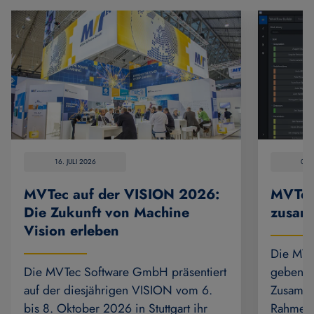
16. JULI 2026
07.
MVTec auf der VISION 2026:
MVTec
Die Zukunft von Machine
zusam
Vision erleben
Die MVT
Die MVTec Software GmbH präsentiert
geben di
auf der diesjährigen VISION vom 6.
Zusamme
bis 8. Oktober 2026 in Stuttgart ihr
Rahmen 