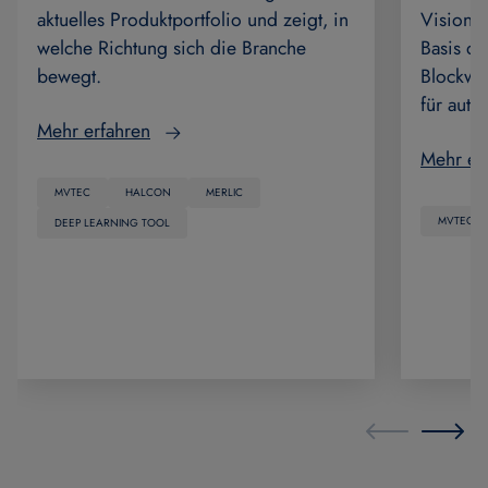
aktuelles Produktportfolio und zeigt, in
Vision-
welche Richtung sich die Branche
Basis de
bewegt.
Blockwis
für auto
Mehr erfahren
Mehr er
MVTEC
HALCON
MERLIC
MVTEC
DEEP LEARNING TOOL