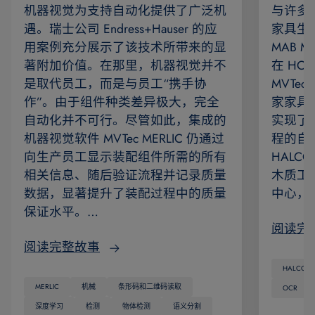
机器视觉为支持自动化提供了广泛机
与许多
遇。瑞士公司 Endress+Hauser 的应
家具生
用案例充分展示了该技术所带来的显
MAB 
著附加价值。在那里，机器视觉并不
在 HOMA
是取代员工，而是与员工“携手协
MVTec
作”。由于组件种类差异极大，完全
家家具
自动化并不可行。尽管如此，集成的
实现了
机器视觉软件 MVTec MERLIC 仍通过
程的自动
向生产员工显示装配组件所需的所有
HAL
相关信息、随后验证流程并记录质量
木质工
数据，显著提升了装配过程中的质量
中心，
保证水平。…
阅读完
阅读完整故事
HALCON
MERLIC
机械
条形码和二维码读取
OCR
深度学习
检测
物体检测
语义分割