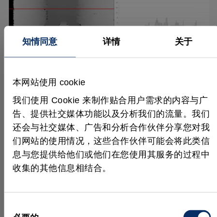
知情同意
详情
关于
本网站使用 cookie
我们使用 Cookie 来制作贴合用户需求的内容与广
使用 HALCON 进行物体和位置识别
告、提供社交媒体功能以及分析我们的流量。我们
通过 Blob 分析和形态学进行物体和位
还会与社交媒体、广告和分析合作伙伴分享您对我
置识别以便提取轮廓
们网站的使用情况，这些合作伙伴可能会将此类信
息与您提供给他们或他们在您使用其服务的过程中
使用 HALCON 在深度图像中检测并分离人员。为
收集的其他信息相结合。
此，首先用立体相机采集实时深度图像。经过一些预
处理后，确定并分析相互关联的高度轮廓。利用
HALCON 中集成的数学形态学算法，对像素簇进行
同
分割，再根据深度图像上的特征性外观识别出各个人