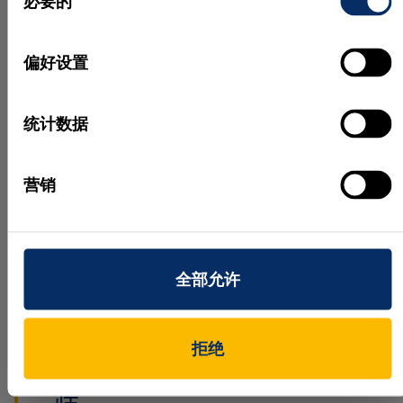
必要的
意
员。
选
使用跟踪方法，跨越多个图像为已识别人员分配路径
择
偏好设置
点，形成一条代表已识别人员移动情况的路径。最
后，根据找到的路径增减人员的数量。
统计数据
“面对当前的挑战，项目的开
发时间极为重要，这也是我们
营销
决定选择 HALCON 的原因。
算法的文档齐全并且经过可靠
全部允许
测试，可以帮助我们集中精力
应对开发过程中的重要挑
拒绝
战。”
Jan Strelen，开发工程