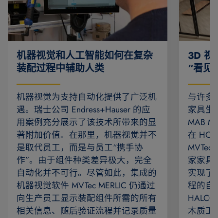
机器视觉和人工智能如何在复杂
3D 
装配过程中辅助人类
“看见
机器视觉为支持自动化提供了广泛机
与许多
遇。瑞士公司 Endress+Hauser 的应
家具生
用案例充分展示了该技术所带来的显
MAB 
著附加价值。在那里，机器视觉并不
在 HOMA
是取代员工，而是与员工“携手协
MVTec
作”。由于组件种类差异极大，完全
家家具
自动化并不可行。尽管如此，集成的
实现了
机器视觉软件 MVTec MERLIC 仍通过
程的自动
向生产员工显示装配组件所需的所有
HAL
相关信息、随后验证流程并记录质量
木质工