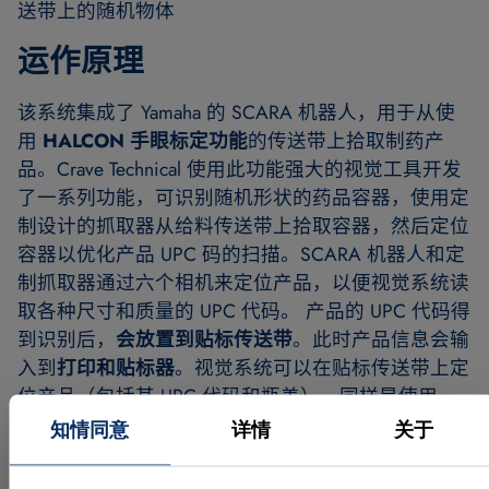
送带上的随机物体
运作原理
该系统集成了 Yamaha 的 SCARA 机器人，用于从使
用
HALCON 手眼标定功能
的传送带上拾取制药产
品。Crave Technical 使用此功能强大的视觉工具开发
了一系列功能，可识别随机形状的药品容器，使用定
制设计的抓取器从给料传送带上拾取容器，然后定位
容器以优化产品 UPC 码的扫描。SCARA 机器人和定
制抓取器通过六个相机来定位产品，以便视觉系统读
取各种尺寸和质量的 UPC 代码。 产品的 UPC 代码得
到识别后，
会放置到贴标传送带
。此时产品信息会输
入到
打印和贴标器
。视觉系统可以在贴标传送带上定
位产品（包括其 UPC 代码和瓶盖），同样是使用
HALCON 的手眼标定功能。 然后，Zebra 打印机会
知情同意
详情
关于
生成带有正确二维码
和客户处方信息的标签。第二台
SCARA 机器人配有定制的贴标机械臂，可将此标签