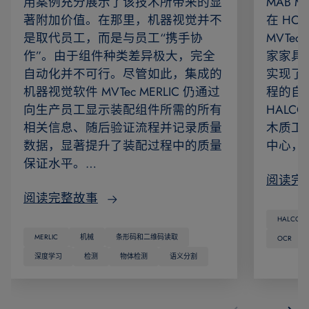
用案例充分展示了该技术所带来的显
MAB 
著附加价值。在那里，机器视觉并不
在 HOMA
是取代员工，而是与员工“携手协
MVTec
作”。由于组件种类差异极大，完全
家家具
自动化并不可行。尽管如此，集成的
实现了
机器视觉软件 MVTec MERLIC 仍通过
程的自动
向生产员工显示装配组件所需的所有
HAL
相关信息、随后验证流程并记录质量
木质工
数据，显著提升了装配过程中的质量
中心，
保证水平。…
阅读完
阅读完整故事
HALCON
MERLIC
机械
条形码和二维码读取
OCR
深度学习
检测
物体检测
语义分割