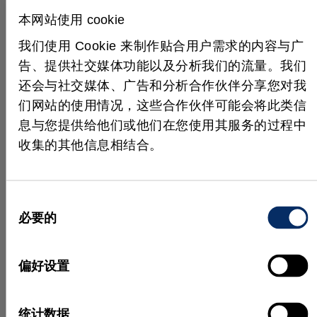
本网站使用 cookie
实际应用
更多成功案例
我们使用 Cookie 来制作贴合用户需求的内容与广
告、提供社交媒体功能以及分析我们的流量。我们
还会与社交媒体、广告和分析合作伙伴分享您对我
们网站的使用情况，这些合作伙伴可能会将此类信
息与您提供给他们或他们在您使用其服务的过程中
收集的其他信息相结合。
同
必要的
意
机器视觉和人工智能如何在复杂
3D 
选
装配过程中辅助人类
“看见
择
偏好设置
机器视觉为支持自动化提供了广泛机
与许多
统计数据
遇。瑞士公司 Endress+Hauser 的应
家具生