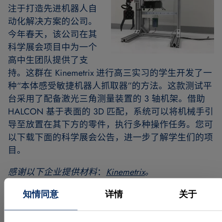
注于打造先进机器人自
动化解决方案的公司。
今年春天，该公司在其
科学展会项目中为一个
高中生团队提供了支
持。这群在 Kinemetrix 进行高三实习的学生开发了一
种“本体感受敏捷机器人抓取器”的方法。这款测试平
台采用了配备激光三角测量装置的 3 轴机架。借助
HALCON 基于表面的 3D 匹配，系统可以将机械手引
导至放置在其下方的零件，执行多种操作任务。您可
以下载下面的科学展会公告，进一步了解学生们的项
目。
感谢以下企业提供材料
：
Kinemetrix
。
知情同意
详情
关于