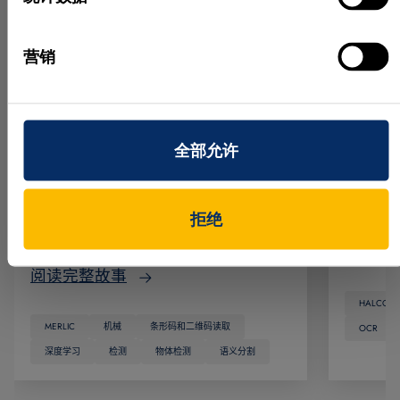
用案例充分展示了该技术所带来的显
MAB 
著附加价值。在那里，机器视觉并不
在 HOMA
营销
是取代员工，而是与员工“携手协
MVTec
作”。由于组件种类差异极大，完全
家家具
自动化并不可行。尽管如此，集成的
实现了
机器视觉软件 MVTec MERLIC 仍通过
程的自动
全部允许
向生产员工显示装配组件所需的所有
HAL
相关信息、随后验证流程并记录质量
木质工
数据，显著提升了装配过程中的质量
中心，
拒绝
保证水平。…
阅读完
阅读完整故事
HALCON
MERLIC
机械
条形码和二维码读取
OCR
深度学习
检测
物体检测
语义分割