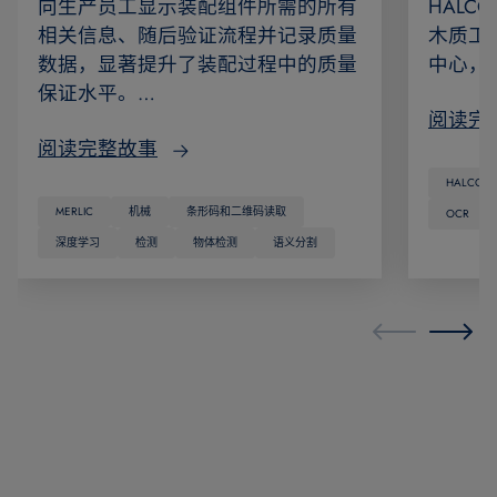
向生产员工显示装配组件所需的所有
HAL
相关信息、随后验证流程并记录质量
木质工
数据，显著提升了装配过程中的质量
中心，
保证水平。…
阅读完
阅读完整故事
HALCON
MERLIC
机械
条形码和二维码读取
OCR
深度学习
检测
物体检测
语义分割