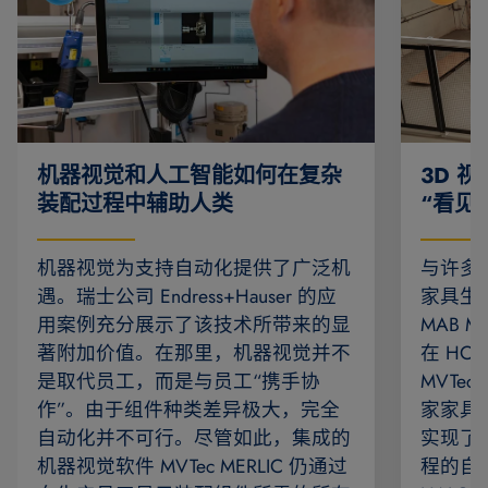
机器视觉和人工智能如何在复杂
3D 
装配过程中辅助人类
“看见
机器视觉为支持自动化提供了广泛机
与许多
遇。瑞士公司 Endress+Hauser 的应
家具生
用案例充分展示了该技术所带来的显
MAB 
著附加价值。在那里，机器视觉并不
在 HOMA
是取代员工，而是与员工“携手协
MVTec
作”。由于组件种类差异极大，完全
家家具
自动化并不可行。尽管如此，集成的
实现了
机器视觉软件 MVTec MERLIC 仍通过
程的自动