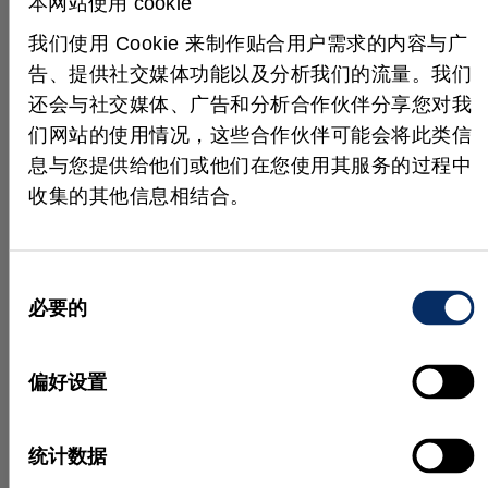
本网站使用 cookie
要作用：然后，将 PC
上运行的两个 OCR 软
我们使用 Cookie 来制作贴合用户需求的内容与广
图 6：人工操作员读取改道
包裹的标签，并贴上正确的
件线程的结果与 i-Cam
告、提供社交媒体功能以及分析我们的流量。我们
条形码。
的 OCR 结果进行比
还会与社交媒体、广告和分析合作伙伴分享您对我
较。如果三个 OCR 测
们网站的使用情况，这些合作伙伴可能会将此类信
量中至少有两个结果匹配，则作业完成。如果没有，
息与您提供给他们或他们在您使用其服务的过程中
则将包裹改道至另一条传送带，人工操作员会在该处
收集的其他信息相结合。
读取标签并贴上正确的条形码。十年前，在 Quelle
物流中心，每个包裹都使用
Videocodierung（VCO；视频编码系统）进行登记，
同
没有条形码读取或机器视觉应用（图 6）。
必要的
意
Quelle 的工厂工程师 Kerstin Mehlhose 表示，在 PC
选
上使用 i-Cam OCR 和 HALCON 的 OCR 软件可以显
择
偏好设置
著提高自动化程度。
最后，将包裹转移到金属托盘（图 7）上，金属托盘
统计数据
下方也有属于自己的条形码，即所谓的 TID。该