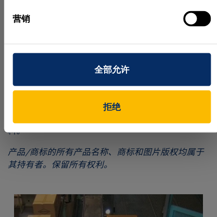
Tablar 标识号在托盘离开传送带以便堆放之前与 KID
营销
关联。此后，只会使用 TID 通过 Siemens 提供的仓库
管理系统来查找包裹。在仓库管理系统的指示下，由
一辆巨大的轨道升降车将托盘运送到货架上存放（图
8）。货物需要运输时，仓库管理系统还可以取下装
全部允许
有所需包裹的托盘，这一过程由客户通过邮购、电话
或互联网下的订单发起。
作者：Lutz Kreutzer 博士和 Ralf Grieser 博士
拒绝
感谢 Quelle GmbH 和 Baumer Optronic GmbH 提供资
料。
产品/商标的所有产品名称、商标和图片版权均属于
其持有者。保留所有权利。