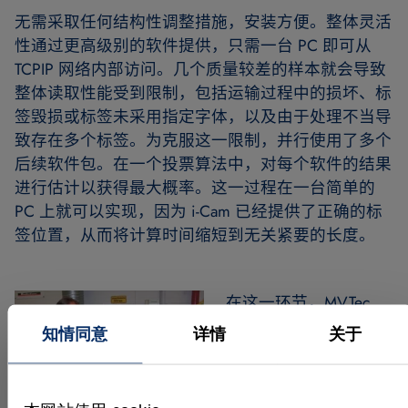
无需采取任何结构性调整措施，安装方便。整体灵活
性通过更高级别的软件提供，只需一台 PC 即可从
TCPIP 网络内部访问。几个质量较差的样本就会导致
整体读取性能受到限制，包括运输过程中的损坏、标
签毁损或标签未采用指定字体，以及由于处理不当导
致存在多个标签。为克服这一限制，并行使用了多个
后续软件包。在一个投票算法中，对每个软件的结果
进行估计以获得最大概率。这一过程在一台简单的
PC 上就可以实现，因为 i-Cam 已经提供了正确的标
签位置，从而将计算时间缩短到无关紧要的长度。
在这一环节，MVTec
Software GmbH（德国
知情同意
详情
关于
慕尼黑）的 HALCON
作为强大而灵活的高级
协同处理软件发挥了重