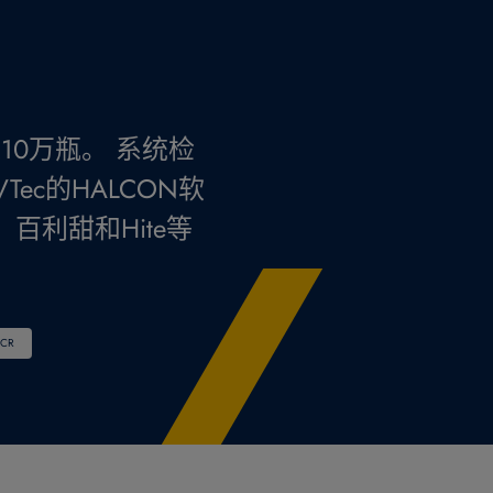
多达10万瓶。 系统检
ec的HALCON软
利甜和Hite等
CR