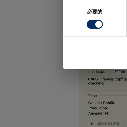
同
意
必要的
选
择