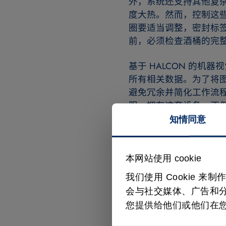
外，系统还支持其他复杂
度大热。然而，控制这
圈要适当调整，密封标
前，必须检查酒桶的完整性
基于 HALCON 的
所有相关数据。为了将图
避免冗余并简化工作流程。B
服。拥有这套设备，不
许多装瓶公司和制造商都已选
知情同意
Baileys 和韩国最大的
作者：Lutz Kreutzer 博士
本网站使用 cookie
我们使用 Cookie
产品/商标的所有产品
会与社交媒体、广告和
您提供给他们或他们在
图 1
图 2
图