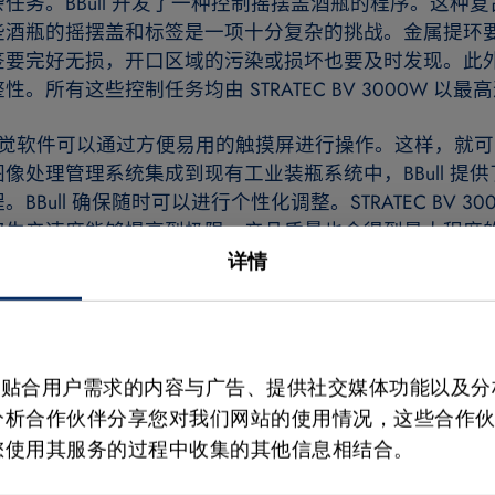
任务。BBull 开发了一种控制摇摆盖酒瓶的程序。这种
些酒瓶的摇摆盖和标签是一项十分复杂的挑战。金属提环
签要完好无损，开口区域的污染或损坏也要及时发现。此
。所有这些控制任务均由 STRATEC BV 3000W 以最
机器视觉软件可以通过方便易用的触摸屏进行操作。这样，就
像处理管理系统集成到现有工业装瓶系统中，BBull 提
Bull 确保随时可以进行个性化调整。STRATEC BV 3
仅生产速度能够提高到极限，产品质量也会得到最大程度
择这套解决方案来升级设备。可口可乐、英国 Pedigree、
详情
啤酒厂 Hite 均已安装该系统。
 来制作贴合用户需求的内容与广告、提供社交媒体功能以及
名称、商标和图片版权均属于其持有者。保留所有权利。
分析合作伙伴分享您对我们网站的使用情况，这些合作
您使用其服务的过程中收集的其他信息相结合。
 3
图 4