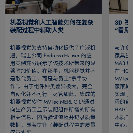
机器视觉和人工智能如何在复杂
3D 
装配过程中辅助人类
“看见
机器视觉为支持自动化提供了广泛机
与许多
遇。瑞士公司 Endress+Hauser 的应
家具生
用案例充分展示了该技术所带来的显
MAB 
著附加价值。在那里，机器视觉并不
在 HOMA
是取代员工，而是与员工“携手协
MVTec
作”。由于组件种类差异极大，完全
家家具
自动化并不可行。尽管如此，集成的
实现了
机器视觉软件 MVTec MERLIC 仍通过
程的自动
向生产员工显示装配组件所需的所有
HAL
相关信息、随后验证流程并记录质量
木质工
数据，显著提升了装配过程中的质量
中心，
保证水平。…