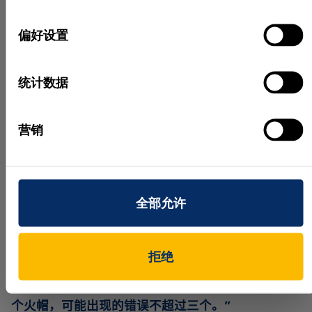
确定是火帽中央药筒缺失，还是火帽本身缺失。
选
择
偏好设置
为确定中央药筒是否安
放在公差范围内，使用
统计数据
火帽的两个最大值与回
归线理论值之间的差
值。如果此平均值较小
营销
且在允许公差范围内，
则中央药筒作为合格零
图 3：通过从 3D 线型计算
件通过；如果较大，则
回归线，可确定火帽高度及
其是否安放在公差范围内。
中央药筒安放小于公
全部允许
差，予以剔除。
“自动系统取代了对火帽进行人工统计分析的需求，
拒绝
能够对每个火帽进行 100% 的检查，”
Tellaeche 介绍
道。
“从统计意义上讲，这意味着系统每检查 10 万
个火帽，可能出现的错误不超过三个。”