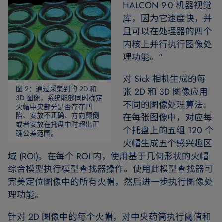
HALCON 9.0 机器视觉
库，因为它速度快，并
且可以在处理器的四个
内核上并行执行图像处
理功能。”
对 Sick 相机生成的每
图 2：通过采集到的 2D 和
张 2D 和 3D 图像应用
3D 图像，系统能够同时确定
不同的图像处理算法。
火帽中央部分是否存在凹
陷、安放不正确、方向颠倒
在每张图像中，对应每
或者安放在托盘中时超出正
个托盘上的五组 120 个
确公差范围。
火帽生成五个感兴趣区
域 (ROI)。在每个 ROI 内，使用基于几何形状的火帽
综合模型执行模型查找器操作。使用此模型查找器可
完美定位图像中的所有火帽，然后进一步执行图像处
理功能。
针对 2D 图像中的每个火帽，对中央药筒执行阈值和