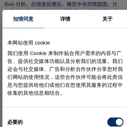
Blob 分析。在阈值处理后，确定中央药筒圆度。计
算圆度之后，使用 Blob 分析确定中央药筒面积。为
了完成 3D 图像处理，从三个水平方向和三个垂直方
知情同意
详情
关于
向编程六条线型，以分析每个火帽。由于成像系统的
性质，每个火帽均为椭圆形状，因此无论水平还是垂
直，线型的参数都取决于线型的类型。由于盛有火帽
本网站使用 cookie
的托盘的不规则性和零件定位的误差，中央部分得到
我们使用 Cookie 来制作贴合用户需求的内容与广
的轮廓可能并非完全水平。
告、提供社交媒体功能以及分析我们的流量。我们
生成线型之后，根据火帽开始和结束处线型的最大和
还会与社交媒体、广告和分析合作伙伴分享您对我
最小点位置来确定中央药筒的宽度。通过比较中央药
们网站的使用情况，这些合作伙伴可能会将此类信
筒高度值和外部药筒边界值，确定与帽盖制造公差相
息与您提供给他们或他们在您使用其服务的过程中
关的误差。通过计算火帽中央药筒高度值的散度来确
收集的其他信息相结合。
定其他误差。
然后，可以使用统计分析计算火帽中央药筒所对应值
的回归线。根据此回归线可估计中央药筒应显示的高
同
度值并确定公差。使用回归线的斜率和偏差，系统可
必要的
意