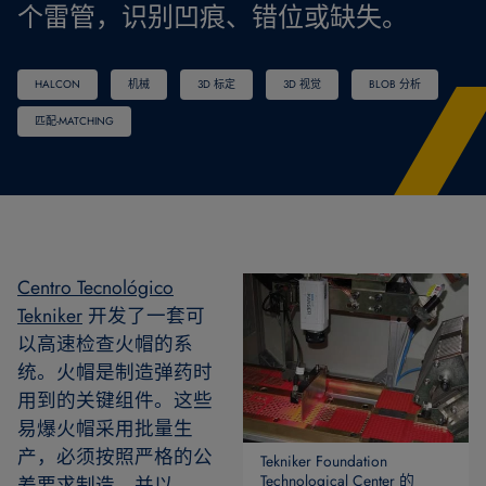
个雷管，识别凹痕、错位或缺失。
HALCON
机械
3D 标定
3D 视觉
BLOB 分析
匹配-MATCHING
Centro Tecnológico
Tekniker
开发了一套可
以高速检查火帽的系
统。火帽是制造弹药时
用到的关键组件。这些
易爆火帽采用批量生
产，必须按照严格的公
Tekniker Foundation
Technological Center 的
差要求制造，并以