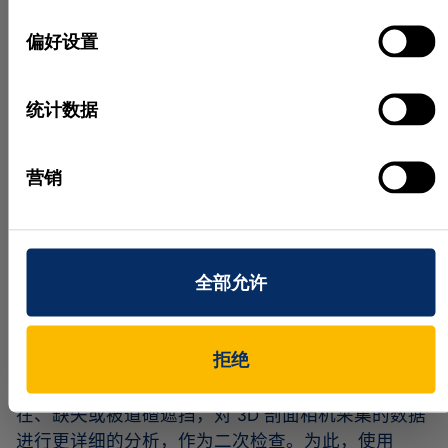
Windows 的专用服务器集群，称为图像处理工厂。
选
一段铁轨关联的一组图像数据由 20 个基于 PC 的多
择
偏好设置
核服务器的处理集群分析并返回结果后，再将下一组
数据传输到处理器中，直到整次巡逻分析完毕。为了
处理相机采集的图像，OmniVision 系统使用了
统计数据
MVTec（德国慕尼黑；www.mvtec.com）HALCON 软
件库中的图像处理功能。通常情况下，首先会对线扫
营销
描相机采集的图像进行分割，以确定感兴趣区域，例
如铁轨的位置。
找到铁轨的位置之后，就可以在铁轨周围建立一个感
兴趣区域，其中应该能找到紧固件、夹轨器和铁轨接
全部允许
头等物体。然后，结合边缘检测和基于形状的匹配算
法，将物体的图像和系统数据库中存储的模型进行比
拒绝
较，确定是否已识别到紧固件、夹轨器或铁轨接头
（图 2）。为了验证紧固件或夹轨器等物体是否存
在、缺失或被道碴遮挡，对 3D 剖面相机采集的数据
进行更详细的分析，作为二次检查。为此，使用