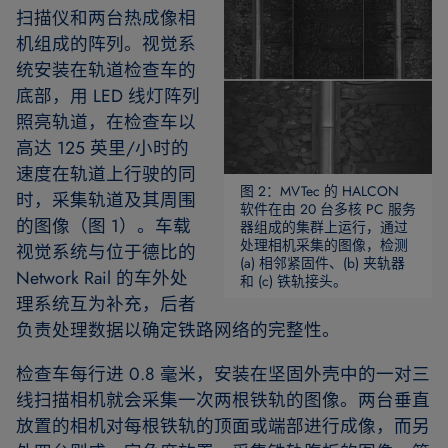
扫描仪和两台热成像相
机组成的阵列。视觉系
统安装在轨道检查车的
底部，用 LED 线灯阵列
照亮轨道，在检查车以
高达 125 英里/小时的
速度在轨道上行驶的同
图 2：MVTec 的 HALCON
时，采集轨道及其周围
软件在由 20 台多核 PC 服务
的图像（图 1）。车载
器组成的集群上运行，通过
处理相机采集的图像，检测
视觉系统与位于德比的
(a) 相邻紧固件、(b) 夹轨器
Network Rail 的车外处
和 (c) 铁轨接头。
理系统互为补充，后者
负责处理数据以确定铁路网络的完整性。
检查车每行进 0.8 毫米，安装在坚固外壳中的一对三
线扫描相机就会采集一次两根铁轨的图像。两台垂直
放置的相机对每根铁轨的顶面或端部进行成像，而另