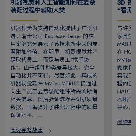
机器视觉和人工智能如何在复杂
3D 
装配过程中辅助人类
“看见
机器视觉为支持自动化提供了广泛机
与许多
遇。瑞士公司 Endress+Hauser 的应
家具生
用案例充分展示了该技术所带来的显
MAB 
著附加价值。在那里，机器视觉并不
在 HOMA
是取代员工，而是与员工“携手协
MVTec
作”。由于组件种类差异极大，完全
家家具
自动化并不可行。尽管如此，集成的
实现了
机器视觉软件 MVTec MERLIC 仍通过
程的自动
向生产员工显示装配组件所需的所有
HAL
相关信息、随后验证流程并记录质量
木质工
数据，显著提升了装配过程中的质量
中心，
保证水平。…
阅读完
阅读完整故事