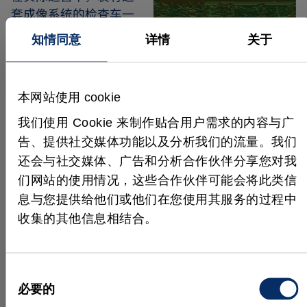
套成像系统的检查车一
个班次可在约 250 英
知情同意
详情
关于
里距离上采集约 5 TB
图像数据。采集后，所
图 3：两对 3D 剖面相机采
有相机的图像数据都会
集铁轨及其周围区域的剖面
本网站使用 cookie
与定时和 GPS 定位数
图，以便验证紧固件或夹具
等物体是否存在、缺失或被
据建立索引，将数据关
我们使用 Cookie 来制作贴合用户需求的内容与广
道碴遮挡。
联起来之后再进行处
告、提供社交媒体功能以及分析我们的流量。我们
理。相机在一个班次期
还会与社交媒体、广告和分析合作伙伴分享您对我
间采集的数据随后会传送到 Network Rail 的专用处理
们网站的使用情况，这些合作伙伴可能会将此类信
环境中，再传输到其中一个 500 TB 的并行文件存储
息与您提供给他们或他们在您使用其服务的过程中
系统，单个数据集的总数据速率约为每秒 2 GB。
收集的其他信息相结合。
由于图像数据标有采集地点和时间，因此可以确定一
次特定巡逻或一个班次其中一部分的开始和结束时
同
间。然后，将每次巡逻相关的索引图像细分为代表数
必要的
百米铁路基础设施的多个部分，之后移交给一个基于
意