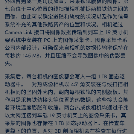
外四台则成一定角度放置，采集铁轨腹板的图像。第
七台位于中心位置的线扫描相机捕捉两根铁轨之间的
图像，由此可以确定道碴和轨枕的状况以及作为信号
系统补充的其他铁路资产的位置和状况。相机通过
Camera Link 接口将图像数据传输到列车上 19 英寸机
架系统中安装在 PC 上的图像采集卡。图像采集卡系
公司内部设计，可确保来自相机的数据传输率保持在
每秒约 145 MB，并且压缩不会导致图像中的伪影丢
失。
采集后，每台相机的图像都会写入一组 1 TB 固态驱
动器中。一对热成像相机以 45° 角安装在与线扫描相
机相同的坚固外壳内，朝向每根铁轨的内侧腹板。其
作用是采集铁轨接头等位置的热数据，这些接头会随
着环境温度膨胀和收缩。两台热成像相机均通过千兆
以太网连接到车载 19 英寸机架上的图像采集卡，其
采集的图像也存储在 1 TB 固态驱动器上。在检查车
更靠下的位置，两对 3D 剖面相机会在检查车每行进