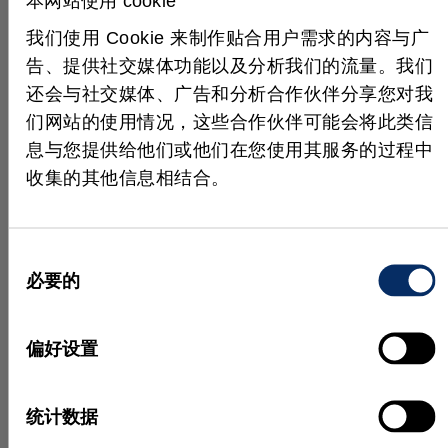
本网站使用 cookie
配技术，能够实时，可靠地检测物体。用Microsoft
我们使用 Cookie 来制作贴合用户需求的内容与广
Visual Studio C＃编写的图形用户界面（GUI）使用户
告、提供社交媒体功能以及分析我们的流量。我们
可以从单个触摸屏控制系统，并处理与各种运输带的
还会与社交媒体、广告和分析合作伙伴分享您对我
接口。
们网站的使用情况，这些合作伙伴可能会将此类信
结果
息与您提供给他们或他们在您使用其服务的过程中
收集的其他信息相结合。
得益于MVTec HALCON在匹配领域的强大功能，
Vision Partners已成功开发了功能强大的解决方案。
鲁棒的对象检测功能可实现实时自动化，并显着提高
同
了回流效率。
文字和图像由Vision Partners提供。
必要的
意
选
择
偏好设置
实际应用
统计数据
更多成功案例