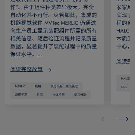
作”。由于组件种类差异极大，完全
家家具
自动化并不可行。尽管如此，集成的
实现了
机器视觉软件 MVTec MERLIC 仍通过
程的自动
向生产员工显示装配组件所需的所有
HAL
相关信息、随后验证流程并记录质量
木质工
数据，显著提升了装配过程中的质量
中心，
保证水平。…
阅读完
阅读完整故事
HALCON
MERLIC
机械
条形码和二维码读取
OCR
深度学习
检测
物体检测
语义分割