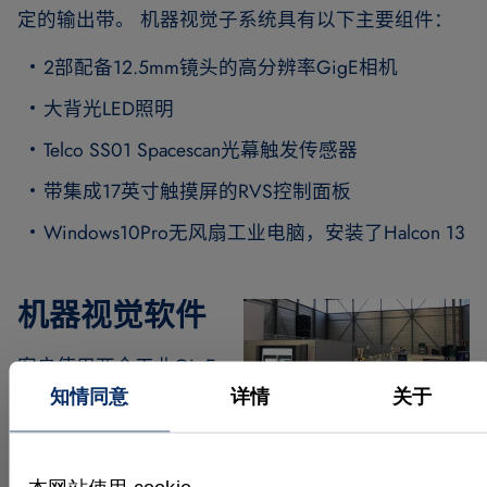
定的输出带。 机器视觉子系统具有以下主要组件：
2部配备12.5mm镜头的高分辨率GigE相机
大背光LED照明
Telco SS01 Spacescan光幕触发传感器
带集成17英寸触摸屏的RVS控制面板
Windows10Pro无风扇工业电脑，安装了Halcon 13
机器视觉软件
客户使用两个工业GigE
摄像机一次拍摄箱子的
知情同意
详情
关于
类型，同时从箱子的顶
部和侧面拍摄高分辨率
图像。 MVTec HALCON 凭借其卓越的亚像素精确匹