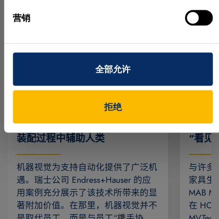
营销
全部允许
拒绝
机器视觉和人工智能如何在复杂
3D 
装配过程中辅助人类
“看见
机器视觉为支持自动化提供了广泛机
与许多
遇。瑞士公司 Endress+Hauser 的应
家具生
用案例充分展示了该技术所带来的显
MAB 
著附加价值。在那里，机器视觉并不
在 HOMA
是取代员工，而是与员工“携手协
MVTec