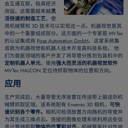
会互通互联，极具经济
效益。这需要越来越
灵
活快速的制造工艺
，使
用机械臂和 3D 技术可以实现这一点。机器视觉是其
中的一个重要组成部分。这方面的一个专家是 MVTec
的认证集成商
Pose Automation GmbH
。这家系统集
成商为机器视觉和机器人技术开发高科技系统。 他
们为兽医领域的客户开发了将导管分拣到包装机中的
定制机器人单元
。使用
强大而灵活的机器视觉软件
MVTec HALCON 定位待抓取物体的位置和方向。
应用
生产完成后，大量导管无序放置在传送带上输送到机
械臂抓取区域。该系统配有 Ensenso 3D 相机，
可快
速识别各个零件。
相机可检测放置方向随机的导管并
为其生成三维点云。连接的图像处理系统利用这些信
息计算待抓取
物体的位置和对齐
。机械臂有针对性地