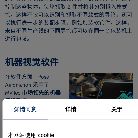
控制这些物体，每轮抓取 2 件并将其分别插入格式
管。这样不仅可以识别和抓取不同款式的导管，还可
以执行进一步的装配步骤，例如加装软管件。这样，
来自不同生产线的不同导管都可以在同一台包装机上
进行包装。
机器视觉软件
在软件方面，Pose
Automation 采用了
MVTec
市场领先的机器
视觉软件
HALCON。
“我们因此得以为客户
知情同意
详情
关于
提供最大程度的产品安
全性和生产效率”
，
Pose 表示。该应用中集成的软件
专为苛刻的环境条
本网站使用 cookie