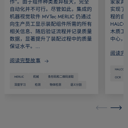
作”。由于组件种类差异极大，完全
家家具
自动化并不可行。尽管如此，集成的
实现了
机器视觉软件 MVTec MERLIC 仍通过
程的自动
向生产员工显示装配组件所需的所有
HAL
相关信息、随后验证流程并记录质量
木质工
数据，显著提升了装配过程中的质量
中心，
保证水平。…
阅读完
阅读完整故事
HALCON
MERLIC
机械
条形码和二维码读取
OCR
深度学习
检测
物体检测
语义分割