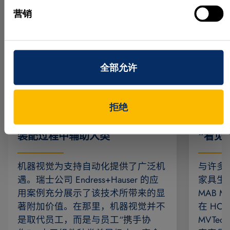
营销
全部允许
拒绝
机器视觉和人工智能如何在复杂
3D 
装配过程中辅助人类
“看见
机器视觉为支持自动化提供了广泛机
与许多
遇。瑞士公司 Endress+Hauser 的应
家具生
用案例充分展示了该技术所带来的显
MAB 
著附加价值。在那里，机器视觉并不
在 HOMA
是取代员工，而是与员工“携手协
MVTec