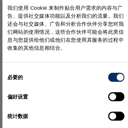
件而设计，并且包含其他各种常见系统的接口
，完全
我们使用 Cookie 来制作贴合用户需求的内容与广
符合工业 4.0 理念，可以适应几乎任何制造过程。
告、提供社交媒体功能以及分析我们的流量。我们
成效
还会与社交媒体、广告和分析合作伙伴分享您对我
们网站的使用情况，这些合作伙伴可能会将此类信
这套应用十分灵活，可以
完全根据客户的需求
交付货
息与您提供给他们或他们在您使用其服务的过程中
物，同时最大程度减少成品仓储。通过对产能的优化
收集的其他信息相结合。
适应，生产效率得以提升。
感谢 IDS Imaging Development Systems GmbH 提供文
本。感谢 Pose Automation GmbH 提供图片。
同
必要的
意
选
择
偏好设置
实际应用
统计数据
更多成功案例