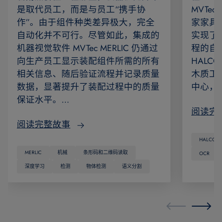
是取代员工，而是与员工“携手协
MVTec
作”。由于组件种类差异极大，完全
家家具
自动化并不可行。尽管如此，集成的
实现了
机器视觉软件 MVTec MERLIC 仍通过
程的自动
向生产员工显示装配组件所需的所有
HAL
相关信息、随后验证流程并记录质量
木质工
数据，显著提升了装配过程中的质量
中心，
保证水平。…
阅读完
阅读完整故事
HALCON
MERLIC
机械
条形码和二维码读取
OCR
深度学习
检测
物体检测
语义分割