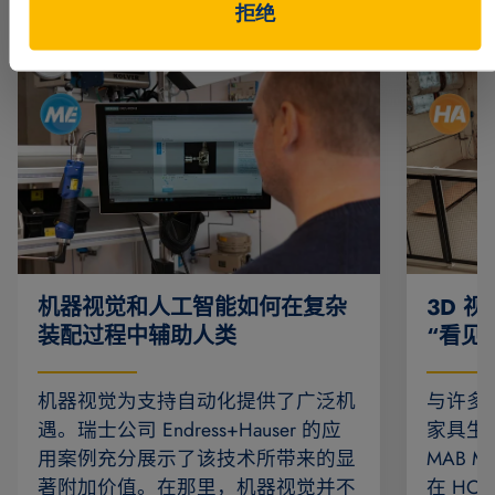
更多成功案例
拒绝
机器视觉和人工智能如何在复杂
3D 
装配过程中辅助人类
“看见
机器视觉为支持自动化提供了广泛机
与许多
遇。瑞士公司 Endress+Hauser 的应
家具生
用案例充分展示了该技术所带来的显
MAB 
著附加价值。在那里，机器视觉并不
在 HOMA