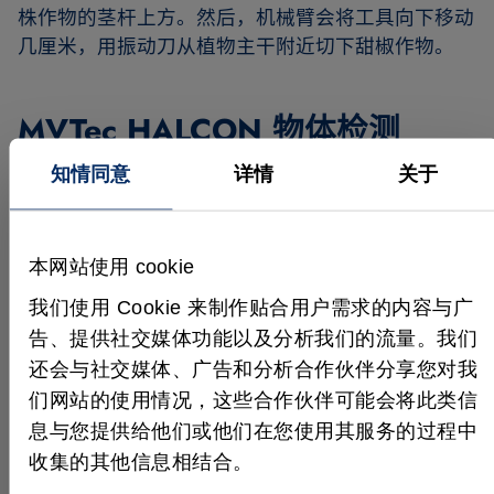
株作物的茎杆上方。然后，机械臂会将工具向下移动
几厘米，用振动刀从植物主干附近切下甜椒作物。
MVTec HALCON 物体检测
知情同意
详情
关于
SWEEPER 机器人的核
心功能是
检测成熟作
物
。为了操作成功，必
须高度精准地确定每株
本网站使用 cookie
作物的 3D 位置。选定
我们使用 Cookie 来制作贴合用户需求的内容与广
的解决方案基于 RGB-D
告、提供社交媒体功能以及分析我们的流量。我们
相机，可同时报告颜色
来源: www.sweeper-robot.eu
还会与社交媒体、广告和分析合作伙伴分享您对我
和深度信息。使用这款
们网站的使用情况，这些合作伙伴可能会将此类信
相机和基于 LED 定制的闪光灯照明系统，可从远距
息与您提供给他们或他们在您使用其服务的过程中
离和近距离采集植物的 RGB 图像。为方便高帧率运
收集的其他信息相结合。
算，
使用 HALCON 实施基于形状和颜色的简明检测