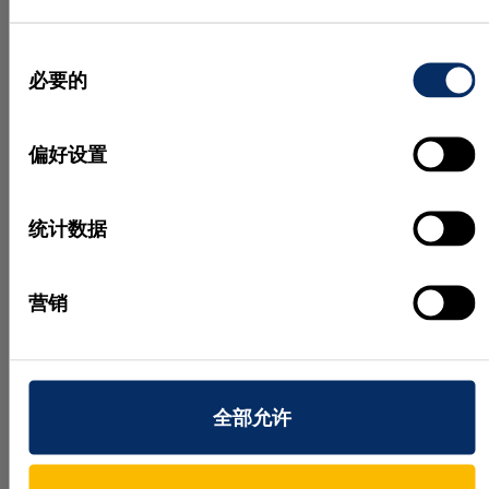
算法
。该算法会扫描采集到的每一张图像，寻找与目
标颜色阈值匹配的区域。通过移除超过预定义最小/
同
最大尺寸的检测结果，可以筛选已检测到的区域。同
必要的
时还会计算区域的其他形状参数，以便进一步去除错
意
误检测。最后，利用来自相机的深度信息计算所检测
选
区域的体积。使用该信息亦可进一步删减错误检测，
择
偏好设置
避开不可采摘的作物丛，并可定义采摘的顺序。使用
从所检测区域提取的深度信息，通过将该区域像素转
换至世界坐标系，可以精确计算质点的 3D 位置。根
统计数据
据分类为待采集辣椒的区域子集，定义采摘排序的方
法。接着，机械臂接近目标，通过视觉伺服控制使目
营销
标保持在图像中间，直至到达目标。
全部允许
实际应用